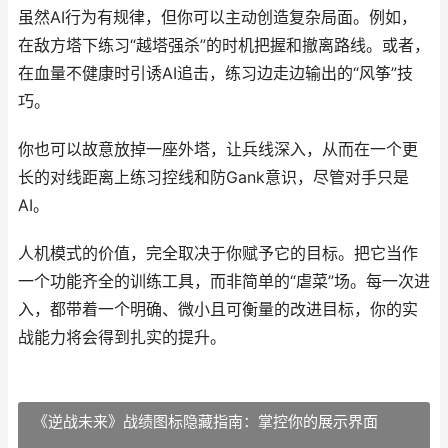
虽然AI行为有规律，但你可以主动创造复杂局面。例如，
在敌方塔下练习“越塔强杀”的时机把握和撤离路线。或者，
在血量不健康时引诱AI追击，练习边走边输出的“风筝”技
巧。
你也可以故意放掉一座外塔，让兵线深入，从而在一个更
长的对线距离上练习控线和防Gank意识，尽管对手只是
AI。
人机模式的价值，完全取决于你赋予它的目标。把它当作
一个功能齐全的训练工具，而非简单的“虐菜”场。每一次进
入，都带着一个明确、微小且可衡量的改进目标，你的实
战能力将会得到扎实的提升。
《逆战未来》战绩图标隐藏指南：掌控你的展示界面