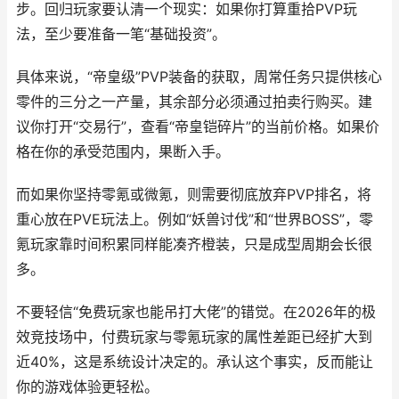
步。回归玩家要认清一个现实：如果你打算重拾PVP玩
法，至少要准备一笔“基础投资”。
具体来说，“帝皇级”PVP装备的获取，周常任务只提供核心
零件的三分之一产量，其余部分必须通过拍卖行购买。建
议你打开“交易行”，查看“帝皇铠碎片”的当前价格。如果价
格在你的承受范围内，果断入手。
而如果你坚持零氪或微氪，则需要彻底放弃PVP排名，将
重心放在PVE玩法上。例如“妖兽讨伐”和“世界BOSS”，零
氪玩家靠时间积累同样能凑齐橙装，只是成型周期会长很
多。
不要轻信“免费玩家也能吊打大佬”的错觉。在2026年的极
效竞技场中，付费玩家与零氪玩家的属性差距已经扩大到
近40%，这是系统设计决定的。承认这个事实，反而能让
你的游戏体验更轻松。