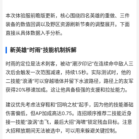
本次体验服前瞻版更新，核心围绕四名英雄的重做、三件
装备的数值回调以及野区资源刷新节奏的调整展开。下面
直接从具体数据入手分析。
新英雄“时雨”技能机制拆解
时雨的定位是法术刺客，被动“潮汐印记”在连续命中敌人三
次后会触发一次范围减速，持续1.5秒。实际测试时，他的
二技能“浪涌”可以穿越墙体并留下水波路径，路径上的友军
获得20%移速加成。这让他具备极强的支援和拉扯能力。
建议优先考虑法穿鞋和“回响之杖”起手，因为他的技能基础
伤害偏低，但AP加成高达0.75。连招顺序推荐二技能近身
接一技能“漩涡”击飞，最后大招“海啸”锁定残血目标。注意
大招释放期间无法被选中，可以用来躲避关键控制。