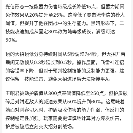
光信形态一技能蓄力伤害每级成长降低15点，但蓄力期间
免伤效果从20%提升至25%。这降低了暴击流李信的秒人
阈值，但提升了他在团战中的生存能力。黑暗形态下，二
技能攻速加成从固定30%改为随等级成长，满级可达
50%。
镜的大招镜像分身持续时间从5秒调整为4秒，但大招开启
瞬间无敌帧从0.3秒延长到0.5秒。操作层面，飞雷神连招
的容错率下降，但对于预判控制技能的反制能力更强。建
议保留一技能追击，避免大招进场后无法衔接平A。
王昭君被动护盾值从300点基础值降低至250点，但护盾破
碎后对附近敌人的减速效果从50%提升到60%。这意味着
她面对刺客切入时，护盾吸收伤害的能力削弱，但反打的
控制稳定性加强。玩家需要更谨慎地计算对方爆发伤害，
护盾被破后立刻交大招分割战场。