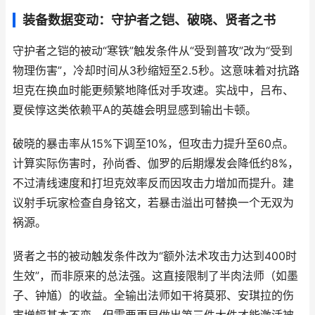
装备数据变动：守护者之铠、破晓、贤者之书
守护者之铠的被动“寒铁”触发条件从“受到普攻”改为“受到
物理伤害”，冷却时间从3秒缩短至2.5秒。这意味着对抗路
坦克在换血时能更频繁地降低对手攻速。实战中，吕布、
夏侯惇这类依赖平A的英雄会明显感到输出卡顿。
破晓的暴击率从15%下调至10%，但攻击力提升至60点。
计算实际伤害时，孙尚香、伽罗的后期爆发会降低约8%，
不过清线速度和打坦克效率反而因攻击力增加而提升。建
议射手玩家检查自身铭文，若暴击溢出可替换一个无双为
祸源。
贤者之书的被动触发条件改为“额外法术攻击力达到400时
生效”，而非原来的总法强。这直接限制了半肉法师（如墨
子、钟馗）的收益。全输出法师如干将莫邪、安琪拉的伤