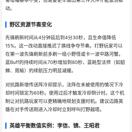
害增幅基本不变，但需要更早做出第三件大件才能激活被
动。
野区资源节奏变化
先锋刷新时间从4分钟延后到4分30秒，且生命值降低
15%。这一改动直接推迟了换线争夺节奏。打野玩家可以
在第一波先锋刷新前多刷一组小野怪或卡一波中路河蟹。
蓝Buff的持续时间从70秒增加到80秒，蓝耗型法师（如貂
蝉、周瑜）的续航压力明显减缓。
对抗路新增传送阵冷却提示，法阵在未被使用的情况下冷
却时间锁定为60秒。使用过后才触发冷却倒计时。这个机
制让对抗路玩家可以更精确地规划支援时机。建议边路英
雄在对手传送刚进入冷却时立刻呼叫打野越塔。
英雄平衡数值实例：李信、镜、王昭君