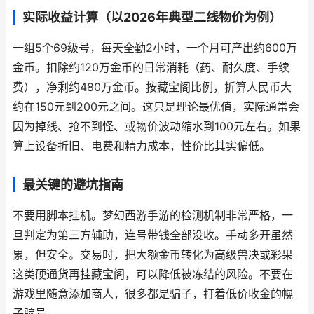
实际收益计算（以2026年典型二线物价为例）
一组5个69级号，每天全勤2小时，一个月可产出约600万
金币。扣除约120万金币的日常消耗（药、耐久度、手续
费），净剩约480万金币。按藏宝阁比例，折算人民币大
约在150元到200元之间。这只是理论最优值，实际通常会
因为掉线、抢不到怪、或物价波动缩水到100元左右。如果
算上设备折旧、电费和精力成本，性价比其实偏低。
最关键的避坑指南
不要用脚本挂机。梦幻西游手游的检测机制非常严格，一
旦判定为第三方辅助，连号带钱全部没收。手动多开虽然
累，但安全。交易时，把大额金币转化为高级兽决或彩果
这类硬通货再挂藏宝阁，可以降低被冻结的风险。不要在
游戏里随意添加商人，很多都是骗子，打着低价收金的幌
子骗号。