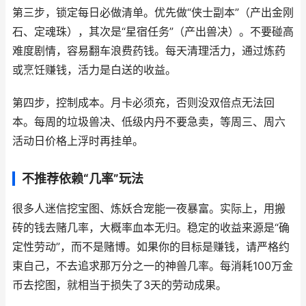
第三步，锁定每日必做清单。优先做“侠士副本”（产出金刚
石、定魂珠），其次是“星宿任务”（产出兽决）。不要碰高
难度剧情，容易翻车浪费药钱。每天清理活力，通过炼药
或烹饪赚钱，活力是白送的收益。
第四步，控制成本。月卡必须充，否则没双倍点无法回
本。每周的垃圾兽决、低级内丹不要急卖，等周三、周六
活动日价格上浮时再挂单。
不推荐依赖“几率”玩法
很多人迷信挖宝图、炼妖合宠能一夜暴富。实际上，用搬
砖的钱去赌几率，大概率血本无归。稳定的收益来源是“确
定性劳动”，而不是赌博。如果你的目标是赚钱，请严格约
束自己，不去追求那万分之一的神兽几率。每消耗100万金
币去挖图，就相当于损失了3天的劳动成果。