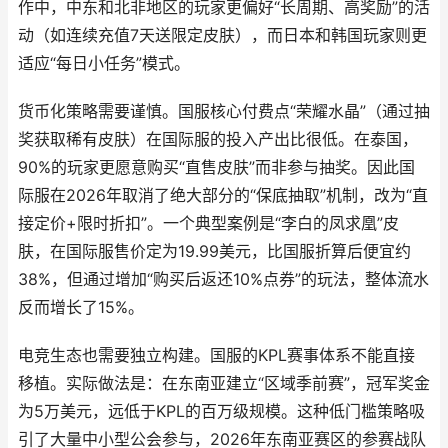
作中，中东和北非地区的玩家更偏好“长周期、高奖励”的活
动（如连续充值7天送限定皮肤），而日本和韩国玩家则更
适应“每日小任务”模式。
货币化策略需要谨慎。国服核心付费点“荣耀水晶”（通过抽
奖获取稀有皮肤）在国际服的投入产出比很低。在泰国，
90%的玩家更愿意购买“直售皮肤”而非参与抽奖。因此国
际服在2026年取消了绝大部分的“保底抽取”机制，改为“直
接定价+限时折扣”。一个典型案例是“李白的凤求凰”皮
肤，在国际服售价定为19.99美元，比国服折算后便宜约
38%，但通过增加“购买后返还10%点券”的玩法，整体流水
反而增长了15%。
电竞生态也需要独立构建。国服的KPL赛事体系不能直接
移植。实际做法是：在东南亚建立“区域季前赛”，冠军奖金
为5万美元，远低于KPL的百万级规模。这种低门槛策略吸
引了大量中小型公会参与，2026年东南亚赛区的参赛战队