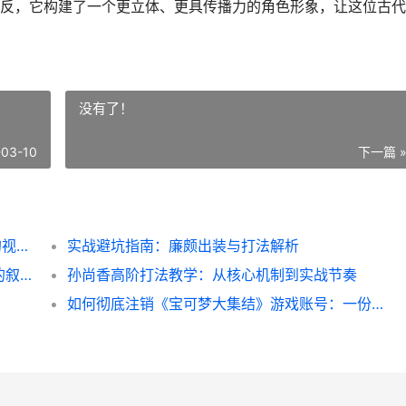
反，它构建了一个更立体、更具传播力的角色形象，让这位古代
没有了！
-03-10
下一篇 
探寻Q版墨子形象：从威严贤者到萌趣担当的视觉转换
实战避坑指南：廉颇出装与打法解析
星图与暗影：构建王者荣耀诸葛亮与司马懿的叙事张力
孙尚香高阶打法教学：从核心机制到实战节奏
如何彻底注销《宝可梦大集结》游戏账号：一份详尽的指南