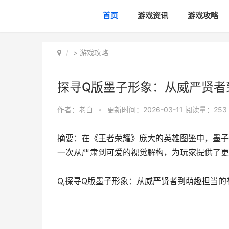
首页
游戏资讯
游戏攻略
>
游戏攻略
探寻Q版墨子形象：从威严贤者
作者：
老白
•
更新时间：2026-03-11
阅读量：253
摘要：在《王者荣耀》庞大的英雄图鉴中，墨子
一次从严肃到可爱的视觉解构，为玩家提供了更
Q,探寻Q版墨子形象：从威严贤者到萌趣担当的