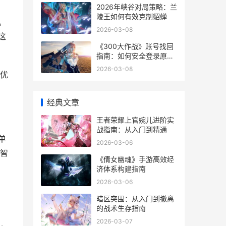
2026年峡谷对局策略：兰
陵王如何有效克制貂蝉
。
2026-03-08
这
《300大作战》账号找回
指南：如何安全登录原有
角色
2026-03-08
优
经典文章
王者荣耀上官婉儿进阶实
战指南：从入门到精通
单
2026-03-06
智
《倩女幽魂》手游高效经
济体系构建指南
2026-03-06
暗区突围：从入门到撤离
的战术生存指南
2026-03-07