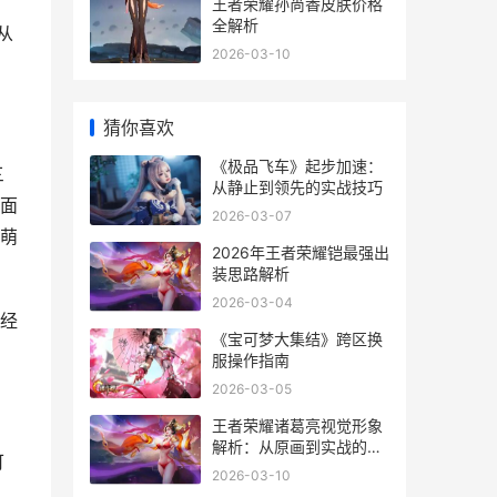
王者荣耀孙尚香皮肤价格
全解析
从
2026-03-10
猜你喜欢
《极品飞车》起步加速：
三
从静止到领先的实战技巧
面
2026-03-07
萌
2026年王者荣耀铠最强出
装思路解析
2026-03-04
经
《宝可梦大集结》跨区换
服操作指南
2026-03-05
王者荣耀诸葛亮视觉形象
解析：从原画到实战的视
可
觉语言
2026-03-10