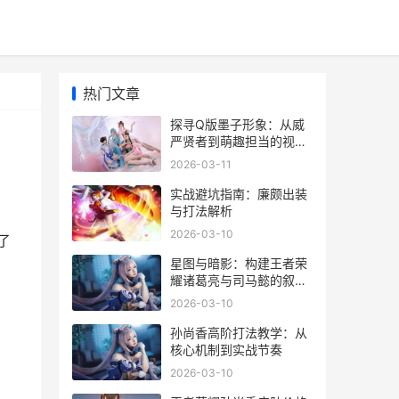
热门文章
探寻Q版墨子形象：从威
严贤者到萌趣担当的视觉
转换
2026-03-11
实战避坑指南：廉颇出装
与打法解析
2026-03-10
了
星图与暗影：构建王者荣
耀诸葛亮与司马懿的叙事
张力
2026-03-10
孙尚香高阶打法教学：从
核心机制到实战节奏
2026-03-10