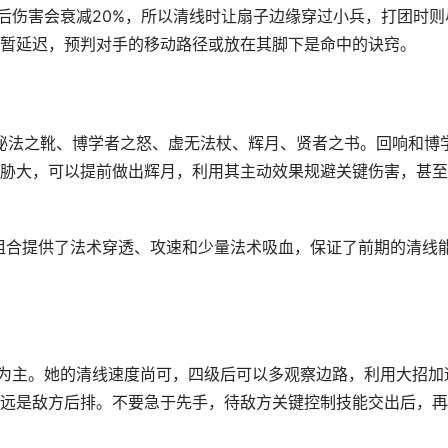
标后伤害会衰减20%，所以清线时让扇子边缘穿过小兵，打团时则
暂延迟，预判对手的移动路径或放在其脚下是命中的诀窍。
、秘法之靴、博学者之怒、虚无法杖、辉月、贤者之书。回响和博
胁大，可以提前做出辉月，利用其主动效果规避关键伤害，甚至
套组合提供了法术穿透、攻速和少量法术吸血，保证了前期的清线
育为主。她的清线速度尚可，四级后可以多观察边路，利用大招加
远是敌方后排。不要急于先手，待敌方关键控制技能交出后，再