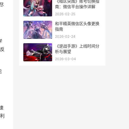
《暗区突围》账号切换指
尽
南：微信平台操作详解
2026-02-25
和平精英微信区头像更换
指南
2026-02-24
学
《逆战手游》上线时间分
反
析与展望
2026-03-04
能
速
利