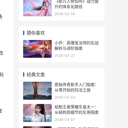
《新凡人修仙传》战力提
升的体系化路径
2026-03-18
场
猜你喜欢
小乔：高爆发法师的实战
解析与进阶指南
击
2026-03-27
经典文章
刻
原始传奇新手入门指南：
从零开始的玛法之旅
2026-03-04
绘制王者荣耀东皇太一：
套
从结构到细节的实用指南
2026-03-07