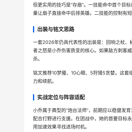
但更实用的技巧是“存扇”。一技能命中首个目
量让扇子直接命中后排英雄。二技能的控制有短
出装与铭文思路
一套2026年仍具代表性的出装是：回响之杖
者之怒是小乔伤害质变的核心。如果敌方刺客威
杀。
铭文推荐10梦魇、10心眼、5狩猎5贪婪。这
力和续航。
实战定位与阵容适配
小乔属于典型的“炮台法师”，前期应以稳健发
配合打野进行支援。在团战中，她的首要目标永
用加速效果寻找进场时机。