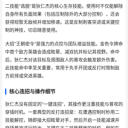
二技能“逃脱”是狄仁杰的核心生存技能。使用时不仅能解除
自身所有负面效果（包括压制除外的大部分控制），还会
获得短暂无敌帧并增加移速。这是反制刺客突进或关键控
制的神技，切忌随意使用。
大招“王朝密令”是强力的点控与团队增益技能。金色令牌命
中首个敌方英雄会造成眩晕、减双抗并标记其视野。命中
后，狄仁杰对该目标及周围敌人的普攻会触发额外伤害。
此技能命中率至关重要，常用于先手开团或反打时限制敌
方前排或突进英雄。
核心连招与操作细节
狄仁杰没有固定的“一键连招”，其操作更注重技能与普攻的
穿插时机。一套典型的反打连招是：在遭遇控制时秒用二
技能解控，随即接大招眩晕对手，然后开启一技能减速并