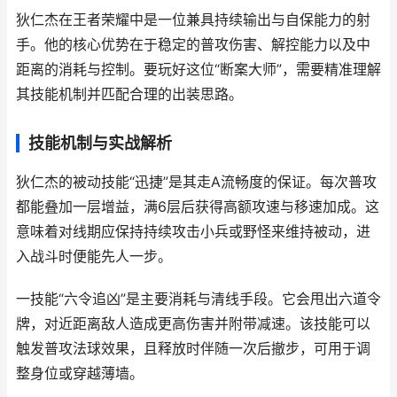
狄仁杰在王者荣耀中是一位兼具持续输出与自保能力的射
手。他的核心优势在于稳定的普攻伤害、解控能力以及中
距离的消耗与控制。要玩好这位“断案大师”，需要精准理解
其技能机制并匹配合理的出装思路。
技能机制与实战解析
狄仁杰的被动技能“迅捷”是其走A流畅度的保证。每次普攻
都能叠加一层增益，满6层后获得高额攻速与移速加成。这
意味着对线期应保持持续攻击小兵或野怪来维持被动，进
入战斗时便能先人一步。
一技能“六令追凶”是主要消耗与清线手段。它会甩出六道令
牌，对近距离敌人造成更高伤害并附带减速。该技能可以
触发普攻法球效果，且释放时伴随一次后撤步，可用于调
整身位或穿越薄墙。