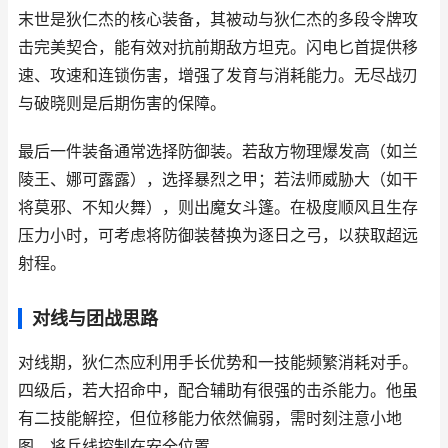
末世是狄仁杰的核心装备，其被动与狄仁杰的多段令牌攻
击完美契合，能有效对抗前期敌方坦克。闪电匕首提供移
速、攻速和连锁伤害，增强了发育与消耗能力。无尽战刃
与破晓则是后期伤害的保障。
最后一件装备通常选择防御装。若敌方物理爆发高（如兰
陵王、娜可露露），选择暴烈之甲；若法师威胁大（如干
将莫邪、不知火舞），则出魔女斗篷。在极度顺风且生存
压力小时，可考虑将防御装替换为逐日之弓，以获取超远
射程。
对线与团战思路
对线期，狄仁杰应利用手长优势和一技能频繁消耗对手。
四级后，若大招命中，配合辅助有很强的击杀能力。他虽
有二技能解控，但位移能力依然偏弱，需时刻注意小地
图，将兵线控制在安全位置。