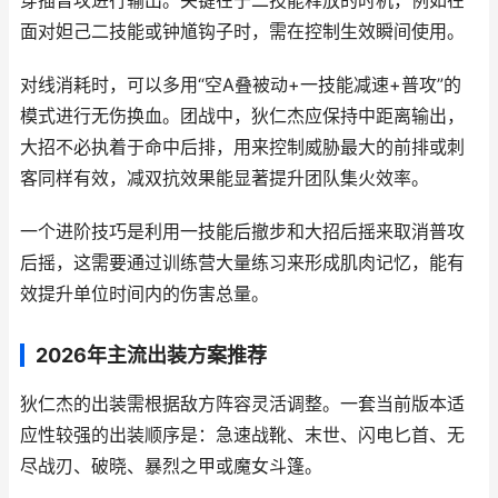
穿插普攻进行输出。关键在于二技能释放的时机，例如在
面对妲己二技能或钟馗钩子时，需在控制生效瞬间使用。
对线消耗时，可以多用“空A叠被动+一技能减速+普攻”的
模式进行无伤换血。团战中，狄仁杰应保持中距离输出，
大招不必执着于命中后排，用来控制威胁最大的前排或刺
客同样有效，减双抗效果能显著提升团队集火效率。
一个进阶技巧是利用一技能后撤步和大招后摇来取消普攻
后摇，这需要通过训练营大量练习来形成肌肉记忆，能有
效提升单位时间内的伤害总量。
2026年主流出装方案推荐
狄仁杰的出装需根据敌方阵容灵活调整。一套当前版本适
应性较强的出装顺序是：急速战靴、末世、闪电匕首、无
尽战刃、破晓、暴烈之甲或魔女斗篷。