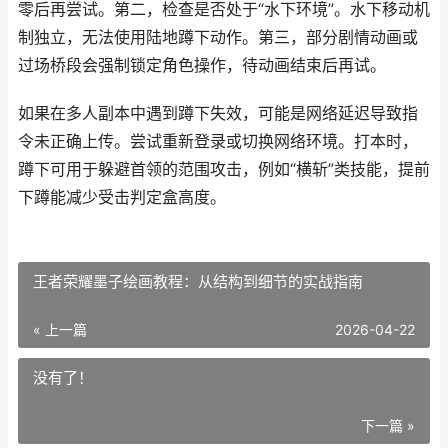
零后再尝试。第二，检查是否处于“水下环境”。水下移动机
制独立，无法使用陆地蹲下动作。第三，部分剧情动画或
过场桥段会强制锁定角色操作，待动画结束后再试。
如果在多人副本中遇到蹲下失效，可能是网络延迟导致指
令未正确上传。尝试重新登录或切换网络环境。打本时，
蹲下可用于躲避首领的范围攻击，例如“横斩”类技能，提前
下蹲能减少受击判定盒高度。
王者荣耀墨子绘画教程：从结构到细节的实战指南
« 上一篇
2026-04-22
没有了！
下一篇 »