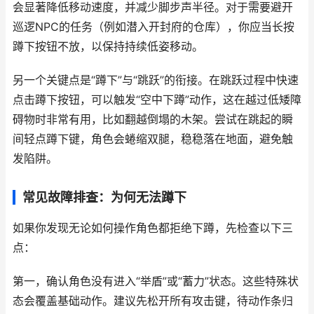
会显著降低移动速度，并减少脚步声半径。对于需要避开
巡逻NPC的任务（例如潜入开封府的仓库），你应当长按
蹲下按钮不放，以保持持续低姿移动。
另一个关键点是“蹲下”与“跳跃”的衔接。在跳跃过程中快速
点击蹲下按钮，可以触发“空中下蹲”动作，这在越过低矮障
碍物时非常有用，比如翻越倒塌的木架。尝试在跳起的瞬
间轻点蹲下键，角色会蜷缩双腿，稳稳落在地面，避免触
发陷阱。
常见故障排查：为何无法蹲下
如果你发现无论如何操作角色都拒绝下蹲，先检查以下三
点：
第一，确认角色没有进入“举盾”或“蓄力”状态。这些特殊状
态会覆盖基础动作。建议先松开所有攻击键，待动作条归