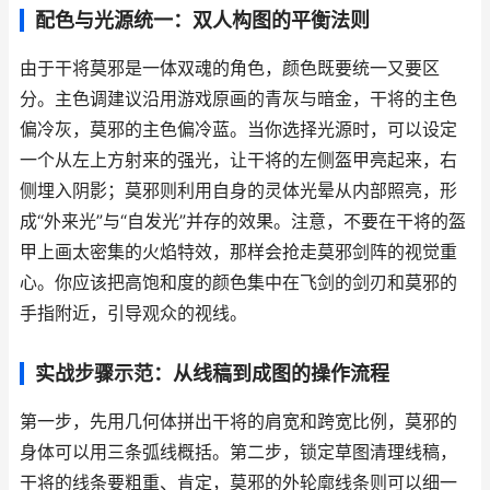
配色与光源统一：双人构图的平衡法则
由于干将莫邪是一体双魂的角色，颜色既要统一又要区
分。主色调建议沿用游戏原画的青灰与暗金，干将的主色
偏冷灰，莫邪的主色偏冷蓝。当你选择光源时，可以设定
一个从左上方射来的强光，让干将的左侧盔甲亮起来，右
侧埋入阴影；莫邪则利用自身的灵体光晕从内部照亮，形
成“外来光”与“自发光”并存的效果。注意，不要在干将的盔
甲上画太密集的火焰特效，那样会抢走莫邪剑阵的视觉重
心。你应该把高饱和度的颜色集中在飞剑的剑刃和莫邪的
手指附近，引导观众的视线。
实战步骤示范：从线稿到成图的操作流程
第一步，先用几何体拼出干将的肩宽和跨宽比例，莫邪的
身体可以用三条弧线概括。第二步，锁定草图清理线稿，
干将的线条要粗重、肯定，莫邪的外轮廓线条则可以细一