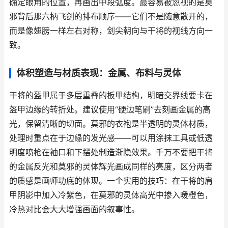
确定眼角的位置，再画出中段弧度。最容易被忽视的是莫
邪背后那六柄飞剑的排布顺序——它们不是随意散开的，
而是像翅膀一样左右对称，剑尖朝向与干将的视线方向一
致。
体积塑造与材质表现：金属、布料与灵体
干将的盔甲属于多层重叠的板甲结构，明暗交界线要卡在
盔甲边缘的转折处。建议使用“硬边笔刷”去刻画金属的高
光，保留清晰的切面。莫邪的衣袍是半透明的灵体材质，
处理时重点在于边缘的发光感——可以用涂抹工具或低透
明度喷枪在袖口和下摆处制造渐隐效果。千万不要把干将
的金属反光和莫邪的灵体辉光画成同样的亮度，区分两者
的质感是画师功底的体现。一个实用的技巧：在干将的肩
甲阴影中加入冷紫色，在莫邪的灵体高光中掺入暖橙色，
冷热对比会大大增强画面的叙事性。