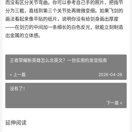
而没有区分关节弯曲。你可以参考自己手的照片，把指节
分为三截，直线到第三个关节处再微微变细。如果飞剑的
画法看起来像平贴的纸片，说明你没有给剑身画出厚度
——在剑刃的中间加一条细长的白色反光，就能立刻制造
出金属的立体感。
王者荣耀新英雄怎么念英文？一份实用的发音指南
« 上一篇
2026-04-28
没有了！
下一篇 »
延伸阅读