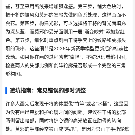
些，甚至采用断线来增加飘逸感。第三步，铺大色块时，
把干将的披风和莫邪的发尾先做同色系处理，这样画面不
会花。第四步，构建光影，可以选择将干将的背光面填充
为深灰蓝，而莫邪的受光面则用一层“渐变映射”添加紫红
色。第五步，细化时重点刻画干将手套上的纹路和莫邪头
冠的珠串，这些细节是2026年新赛季模型更新后的标志性
改动。如果你在画的过程感觉“奇怪”，不妨退远看缩小图，
检查两人的头部比例和剑阵轮廓是否形成一个完整的三角
形构图。
避坑指南：常见错误的即时调整
许多人画完后发现干将的体型像“竹竿”或者“水桶”，这是因
为没有画出束腰和护心镜之间的间距。建议在干将的腰部
两侧留出暗部，同时将护心镜的高光放置在肋骨的转向
处。莫邪的手部经常被画成“鸡爪”，是因为只画了手指轮廓