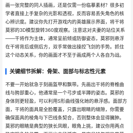
画一张完整的同人插画，还是仅需一份临摹素材？很多初
学者直接上手复杂的光影和透视，反而容易丢失角色的核
心辨识度。建议你先打开游戏内的英雄展示界面，将干将
莫邪的3D模型旋转360度观察。注意这对夫妻的站位关系
——干将作为主体，通常呈前倾或防御姿态，莫邪则悬浮
在干将背后或侧后方，双手常做出操控飞剑的手势。抓住
这个动态关系，你的画面才不至于画成两个人各自为战。
关键细节拆解：骨架、面部与标志性元素
不要一开始就急于刻画盔甲和飘带。先画出干将的脊椎曲
线与胯部重心，他通常是一个弓步或半蹲的姿态。莫邪的
身体则更轻盈，可以利用S形曲线强化她的悬浮感。面部方
面，干将的面具是全脸覆盖，只露出眼睛的缝隙，你需要
确保面具的棱角与下巴线条契合，否则整体会显得臃肿。
莫邪的眼睛是典型的狭长凤眼，眼角上挑，建议你用两点