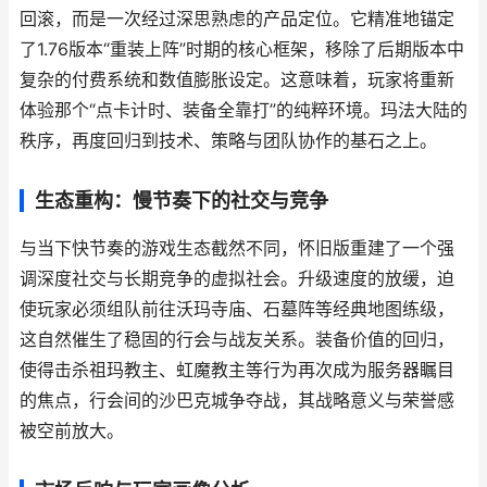
回滚，而是一次经过深思熟虑的产品定位。它精准地锚定
了1.76版本“重装上阵”时期的核心框架，移除了后期版本中
复杂的付费系统和数值膨胀设定。这意味着，玩家将重新
体验那个“点卡计时、装备全靠打”的纯粹环境。玛法大陆的
秩序，再度回归到技术、策略与团队协作的基石之上。
生态重构：慢节奏下的社交与竞争
与当下快节奏的游戏生态截然不同，怀旧版重建了一个强
调深度社交与长期竞争的虚拟社会。升级速度的放缓，迫
使玩家必须组队前往沃玛寺庙、石墓阵等经典地图练级，
这自然催生了稳固的行会与战友关系。装备价值的回归，
使得击杀祖玛教主、虹魔教主等行为再次成为服务器瞩目
的焦点，行会间的沙巴克城争夺战，其战略意义与荣誉感
被空前放大。