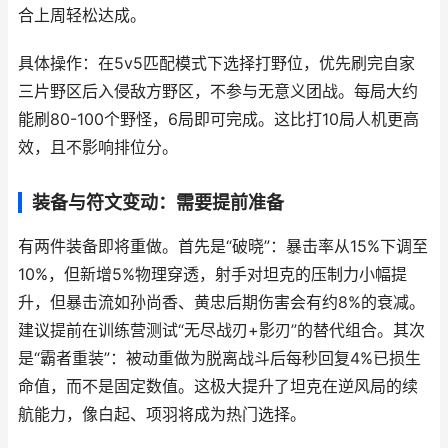
合上周轻松达成。
具体操作：在5v5匹配模式下选择打野位，优先刷完自家
三片野区后入侵敌方野区，不参与无意义团战。每局大约
能刷80-100个野怪，6局即可完成。这比打10局人机更高
效，且不影响排位分。
装备与符文变动：需要提前准备
有两件装备即将重做。首先是“破晓”：暴击率从15%下调至
10%，但新增5%物理穿透，射手对坦克的压制力小幅提
升，但暴击流如孙尚香、黄忠后期伤害会有约8%的衰减。
建议提前在训练营测试“无尽战刃+影刃”的替代组合。其次
是“霸者重装”：被动重做为脱离战斗后每秒回复4%已损生
命值，而不是固定数值。这极大提升了坦克在逆风局的续
航能力，像白起、项羽将成为热门选择。