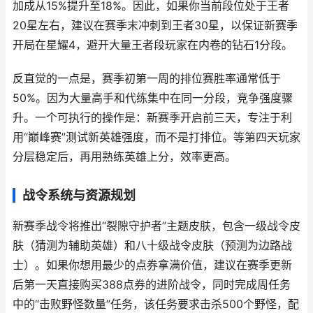
加成从15%提升至18%。因此，如果你当前段位处于王者
20星左右，建议在赛季末冲刺到王者30星，以保证新赛季
开局在星耀4，避开大量王者段玩家在内卷的钻石1分段。
反直觉的一点是，赛季初第一周的排位赛胜率通常低于
50%。因为大量高手和代练集中在同一分段，竞争强度骤
升。一个可执行的操作是：新赛季开启前三天，专注于利
用“巅峰赛”测试新英雄强度，而不是打排位。等第四天玩家
分层稳定后，再用熟练英雄上分，效率更高。
战令系统与资源规划
新赛季战令将推出“裂隙守护者”主题皮肤，包含一级战令皮
肤（猜测为辅助英雄）和八十级战令皮肤（预测为边路战
士）。如果你想用最少的点券拿满价值，建议在赛季更新
后第一天直接购买388点券的进阶战令，同时完成周任务
中的“击败野怪数量”任务，该任务要求击杀500个野怪，配