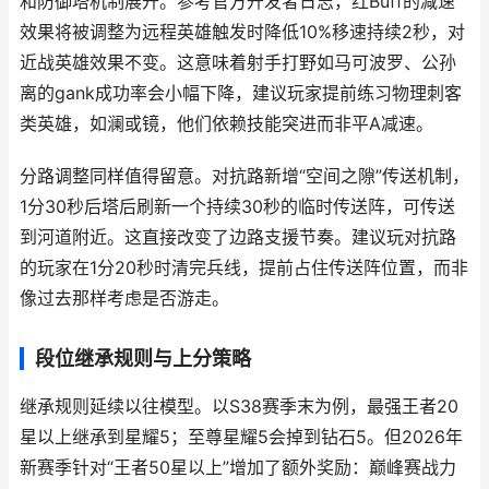
和防御塔机制展开。参考官方开发者日志，红Buff的减速
效果将被调整为远程英雄触发时降低10%移速持续2秒，对
近战英雄效果不变。这意味着射手打野如马可波罗、公孙
离的gank成功率会小幅下降，建议玩家提前练习物理刺客
类英雄，如澜或镜，他们依赖技能突进而非平A减速。
分路调整同样值得留意。对抗路新增“空间之隙”传送机制，
1分30秒后塔后刷新一个持续30秒的临时传送阵，可传送
到河道附近。这直接改变了边路支援节奏。建议玩对抗路
的玩家在1分20秒时清完兵线，提前占住传送阵位置，而非
像过去那样考虑是否游走。
段位继承规则与上分策略
继承规则延续以往模型。以S38赛季末为例，最强王者20
星以上继承到星耀5；至尊星耀5会掉到钻石5。但2026年
新赛季针对“王者50星以上”增加了额外奖励：巅峰赛战力