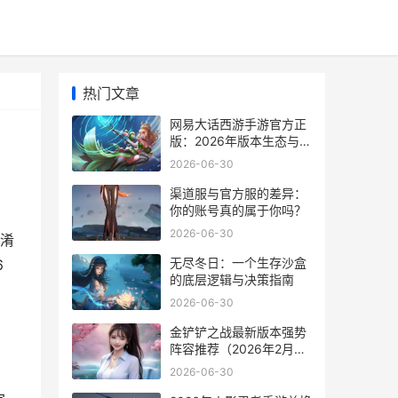
热门文章
网易大话西游手游官方正
版：2026年版本生态与实
战深度解析
2026-06-30
渠道服与官方服的差异：
你的账号真的属于你吗？
2026-06-30
混淆
无尽冬日：一个生存沙盒
6
的底层逻辑与决策指南
2026-06-30
金铲铲之战最新版本强势
阵容推荐（2026年2月更
新）
2026-06-30