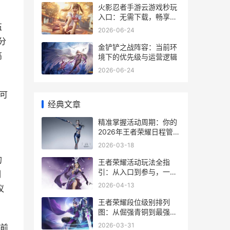
火影忍者手游云游戏秒玩
入口：无需下载，畅享忍
伍
界对决
2026-06-24
分
金铲铲之战阵容：当前环
高
境下的优先级与运营逻辑
2026-06-24
即可
经典文章
精准掌握活动周期：你的
2026年王者荣耀日程管理
指南
2026-03-18
的
王者荣耀活动玩法全指
引：从入口到参与，一步
副
到位
2026-04-13
议
王者荣耀段位级别排列
图：从倔强青铜到最强王
者的进阶之路
2026-03-31
提前