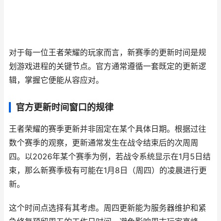
对于每一位王者荣耀的玩家而言，新赛季的更新时间是规
划游戏进程的关键节点。官方通常遵循一套既定的更新逻
辑，掌握它便能从容应对。
官方更新时间窗口的规律
王者荣耀的赛季更新并非固定在某个具体日期。根据过往
数个赛季的观察，更新通常发生在战令结束后的次周周
四。以2026年某个赛季为例，若战令系统显示在1月5日结
束，那么新赛季极有可能在1月8日（周四）的凌晨进行更
新。
这个时间点选择有其考虑。周四更新能为服务器维护和紧