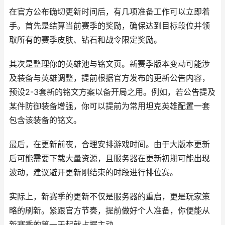
在官方公布确切更新时间后，有几项准备工作可以立即着
手。首先是结算当前赛季的奖励，确保达到目标段位并领
取所有的赛季皮肤、钻石和战令限定奖励。
其次是整理你的英雄池与铭文页。新赛季版本变动可能涉
及装备与英雄调整，提前根据官方发布的更新公告内容，
预设2-3套新的铭文方案以备开局之用。例如，若公告提及
某件防御装备增强，你可以提前为常用坦克英雄配置一套
包含该装备的铭文。
最后，在更新前夜，合理安排游戏时间。由于大版本更新
后可能需要下载大量资源，且服务器在更新初期可能出现
波动，建议避开更新刚结束的时段进行排位赛。
实际上，新赛季的更新不仅是服务器的重启，更是玩家策
略的刷新。紧跟官方节奏，提前做好个人准备，你便能从
新赛季的第一天起就占据主动。