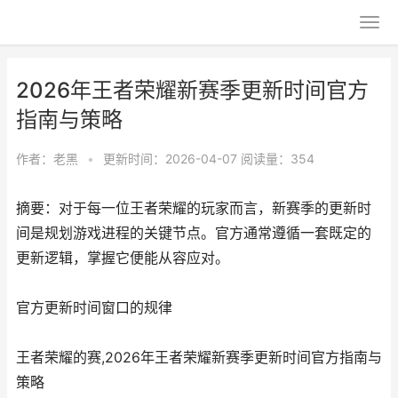
2026年王者荣耀新赛季更新时间官方
指南与策略
作者：
老黑
•
更新时间：2026-04-07
阅读量：354
摘要：对于每一位王者荣耀的玩家而言，新赛季的更新时
间是规划游戏进程的关键节点。官方通常遵循一套既定的
更新逻辑，掌握它便能从容应对。
官方更新时间窗口的规律
王者荣耀的赛,2026年王者荣耀新赛季更新时间官方指南与
策略